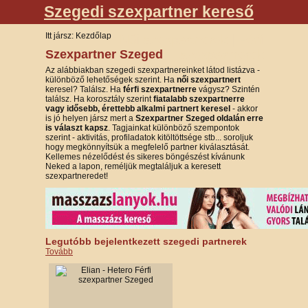
Szegedi szexpartner kereső
Itt jársz: Kezdőlap
Női szexpartnerek
|
Férfi
Szexpartner Szeged
szexpartnerek
Az alábbiakban szegedi szexpartnereinket látod listázva -
különböző lehetőségek szerint. Ha
női szexpartnert
keresel? Találsz. Ha
férfi szexpartnerre
vágysz? Szintén
találsz. Ha korosztály szerint
fiatalabb szexpartnerre
vagy idősebb, érettebb alkalmi partnert keresel
- akkor
is jó helyen jársz mert a
Szexpartner Szeged oldalán erre
is választ kapsz
. Tagjainkat különböző szempontok
szerint - aktivitás, profiladatok kitöltöttsége stb... soroljuk
hogy megkönnyítsük a megfelelő partner kiválasztását.
Kellemes nézelődést és sikeres böngészést kívánunk
Neked a lapon, reméljük megtaláljuk a keresett
szexpartneredet!
Legutóbb bejelentkezett szegedi partnerek
Tovább