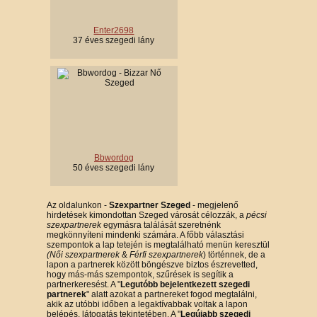
Enter2698
37 éves szegedi lány
Bbwordog
50 éves szegedi lány
Az oldalunkon -
Szexpartner Szeged
- megjelenő
hirdetések kimondottan Szeged városát célozzák, a
pécsi
szexpartnerek
egymásra találását szeretnénk
megkönnyíteni mindenki számára. A főbb választási
szempontok a lap tetején is megtalálható menün keresztül
(Női szexpartnerek
&
Férfi szexpartnerek
) történnek, de a
lapon a partnerek között böngészve biztos észrevetted,
hogy más-más szempontok, szűrések is segítik a
partnerkeresést. A "
Legutóbb bejelentkezett szegedi
partnerek
" alatt azokat a partnereket fogod megtalálni,
akik az utóbbi időben a legaktívabbak voltak a lapon
belépés, látogatás tekintetében. A "
Legújabb szegedi