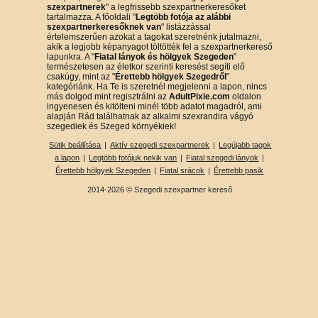
szexpartnerek
" a legfrissebb szexpartnerkeresőket
tartalmazza. A főoldali "
Legtöbb fotója az alábbi
szexpartnerkeresőknek van
" listázzással
értelemszerűen azokat a tagokat szeretnénk jutalmazni,
akik a legjobb képanyagot töltötték fel a szexpartnerkereső
lapunkra. A "
Fiatal lányok és hölgyek Szegeden
"
természetesen az életkor szerinti keresést segíti elő
csakúgy, mint az "
Érettebb hölgyek Szegedről
"
kategóriánk. Ha Te is szeretnél megjelenni a lapon, nincs
más dolgod mint regisztrálni az
AdultPixie.com
oldalon
ingyenesen és kitölteni minél több adatot magadról, ami
alapján Rád találhatnak az alkalmi szexrandira vágyó
szegediek és Szeged környékiek!
Sütik beállítása
|
Aktív szegedi szexpartnerek
|
Legújabb tagok
a lapon
|
Legtöbb fotójuk nekik van
|
Fiatal szegedi lányok
|
Érettebb hölgyek Szegeden
|
Fiatal srácok
|
Érettebb pasik
2014-2026 © Szegedi szexpartner kereső