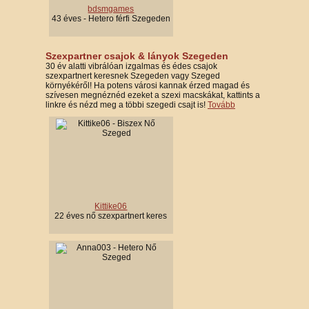
bdsmgames
43 éves - Hetero férfi Szegeden
Szexpartner csajok & lányok Szegeden
30 év alatti vibrálóan izgalmas és édes csajok
szexpartnert keresnek Szegeden vagy Szeged
környékéről! Ha potens városi kannak érzed magad és
szívesen megnéznéd ezeket a szexi macskákat, kattints a
linkre és nézd meg a többi szegedi csajt is!
Tovább
Kittike06
22 éves nő szexpartnert keres