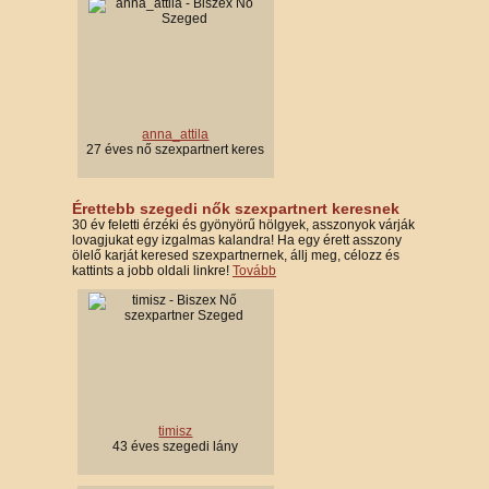
anna_attila
27 éves nő szexpartnert keres
Érettebb szegedi nők szexpartnert keresnek
30 év feletti érzéki és gyönyörű hölgyek, asszonyok várják
lovagjukat egy izgalmas kalandra! Ha egy érett asszony
ölelő karját keresed szexpartnernek, állj meg, célozz és
kattints a jobb oldali linkre!
Tovább
timisz
43 éves szegedi lány